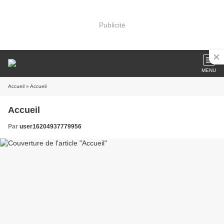
Publicité
MENU
Accueil
» Accueil
Accueil
Par
user16204937779956