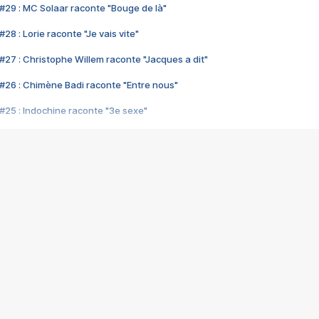
#29 : MC Solaar raconte "Bouge de là"
28 : Lorie raconte "Je vais vite"
#27 : Christophe Willem raconte "Jacques a dit"
#26 : Chimène Badi raconte "Entre nous"
#25 : Indochine raconte "3e sexe"
#24 : Zaho raconte "C'est chelou"
#23 : Patrick Bruel raconte "Au café des délices"
#22 : Kyo raconte "Le chemin"
#21 : Nolwenn Leroy raconte "Cassé"
#20 : Patrick Hernandez raconte "Born to be alive"
#19 : Lorie raconte "Près de moi"
#18 : Michael Jones raconte "A nos actes manqués" (avec Jean-Jacque
#17 : Khaled raconte "Aïcha"