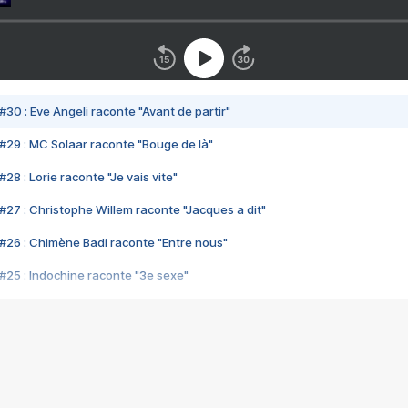
#30 : Eve Angeli raconte "Avant de partir"
#29 : MC Solaar raconte "Bouge de là"
28 : Lorie raconte "Je vais vite"
#27 : Christophe Willem raconte "Jacques a dit"
#26 : Chimène Badi raconte "Entre nous"
#25 : Indochine raconte "3e sexe"
#24 : Zaho raconte "C'est chelou"
#23 : Patrick Bruel raconte "Au café des délices"
#22 : Kyo raconte "Le chemin"
#21 : Nolwenn Leroy raconte "Cassé"