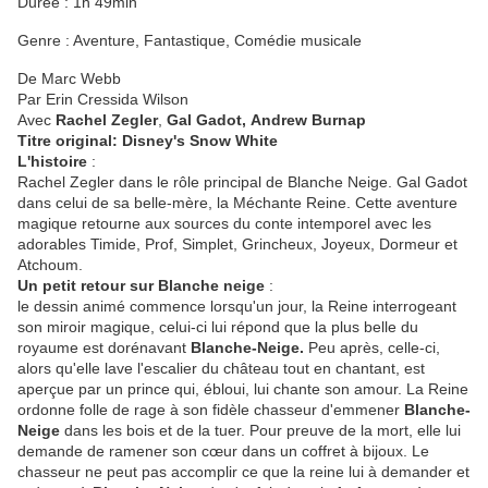
Durée : 1h 49min
Genre : Aventure, Fantastique, Comédie musicale
De Marc Webb
Par Erin Cressida Wilson
Avec
Rachel Zegler
,
Gal Gadot, Andrew Burnap
Titre original: Disney's Snow White
L'histoire
:
Rachel Zegler dans le rôle principal de Blanche Neige. Gal Gadot
dans celui de sa belle-mère, la Méchante Reine. Cette aventure
magique retourne aux sources du conte intemporel avec les
adorables Timide, Prof, Simplet, Grincheux, Joyeux, Dormeur et
Atchoum.
Un petit retour sur Blanche neige
:
le dessin animé commence lorsqu'un jour, la Reine interrogeant
son miroir magique, celui-ci lui répond que la plus belle du
royaume est dorénavant
Blanche-Neige.
Peu après, celle-ci,
alors qu'elle lave l'escalier du château tout en chantant, est
aperçue par un prince qui, ébloui, lui chante son amour. La Reine
ordonne folle de rage à son fidèle chasseur d'emmener
Blanche-
Neige
dans les bois et de la tuer. Pour preuve de la mort, elle lui
demande de ramener son cœur dans un coffret à bijoux. Le
chasseur ne peut pas accomplir ce que la reine lui à demander et