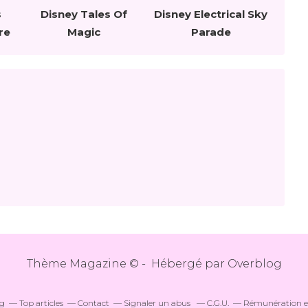
s
Disney Tales Of
Disney Electrical Sky
re
Magic
Parade
Thème Magazine © - Hébergé par
Overblog
og
Top articles
Contact
Signaler un abus
C.G.U.
Rémunération en