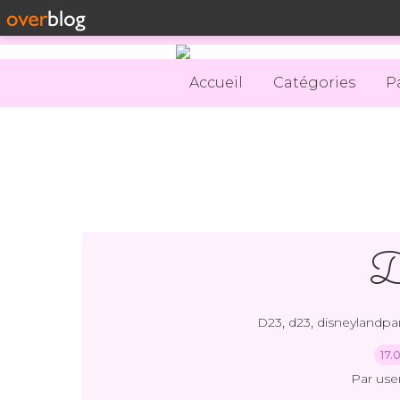
Accueil
Catégories
P
,
,
D23
d23
disneylandpar
17.
Par use