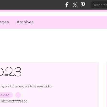
ages
Archives
D23
,
,
is
walt disney
waltdisneystudio
03.2025
…
r16204937779956