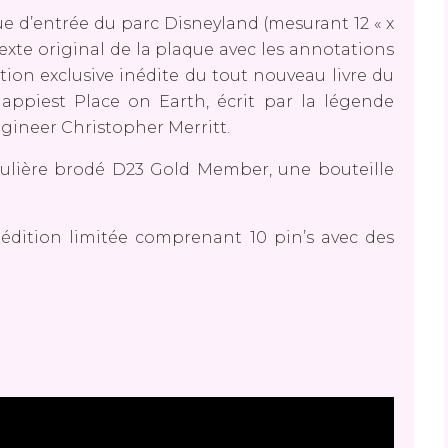
e d’entrée du parc Disneyland (mesurant 12 « x
exte original de la plaque avec les annotations
tion exclusive inédite du tout nouveau livre du
appiest Place on Earth, écrit par la légende
gineer Christopher Merritt.
ulière brodé D23 Gold Member, une bouteille
 édition limitée comprenant 10 pin’s avec des