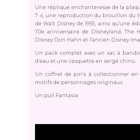
Une réplique enchanteresse de la plaqu
7 »), une reproduction du brouillon du t
de Walt Disney de 1955, ainsi qu’une édi
70e anniversaire de Disneyland, The H
Disney Don Hahn et l’ancien Disney Ima
Un pack complet avec un sac à bando
d’eau et une casquette en sergé chino.
Un coffret de pin’s à collectionner en
motifs de personnages originaux.
Un pull Fantasia