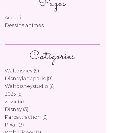
Pages
Accueil
Dessins animés
Catégories
Waltdisney
(9)
Disneylandparis
(8)
Waltdisneystudio
(6)
2025
(5)
2024
(4)
Disney
(3)
Parcattraction
(3)
Pixar
(3)
Walt Disney
(3)