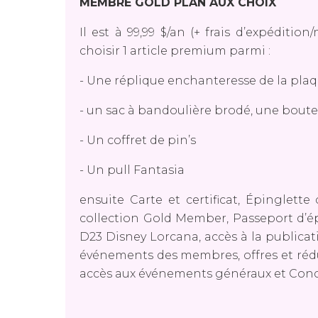
MEMBRE GOLD PLAN AUX CHOIX
Il est à 99,99 $/an (+ frais d’expéditio
choisir 1 article premium parmi :
- Une réplique enchanteresse de la pla
- un sac à bandoulière brodé, une boutei
- Un coffret de pin’s
- Un pull Fantasia
ensuite Carte et certificat, Épingle
collection Gold Member, Passeport d’é
D23 Disney Lorcana, accès à la publicat
événements des membres, offres et réd
accès aux événements généraux et Conco