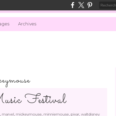
ages
Archives
keymouse
sic Festival
,
,
,
,
,
marvel
mickeymouse
minniemouse
pixar
waltdisney