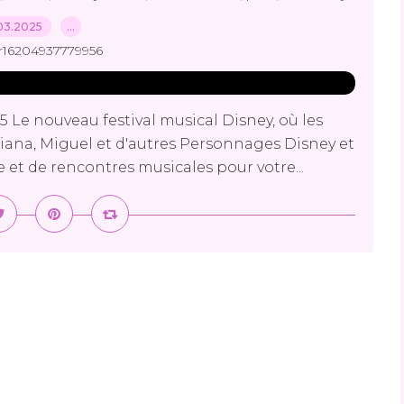
03.2025
…
r16204937779956
5 Le nouveau festival musical Disney, où les
iana, Miguel et d'autres Personnages Disney et
ve et de rencontres musicales pour votre...