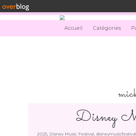
Accueil
Catégories
P
mic
Disney Mu
,
,
2025
Disney Music Festival
disneymusicfestival