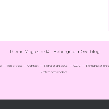
Thème Magazine © - Hébergé par
Overblog
og
Top articles
Contact
Signaler un abus
C.G.U.
Rémunération en
Préférences cookies