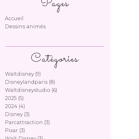
Pages
Accueil
Dessins animés
Catégories
Waltdisney
(9)
Disneylandparis
(8)
Waltdisneystudio
(6)
2025
(5)
2024
(4)
Disney
(3)
Parcattraction
(3)
Pixar
(3)
Walt Disney
(3)