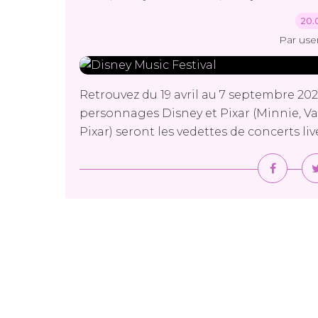
20.
Par use
Retrouvez du 19 avril au 7 septembre 202
personnages Disney et Pixar (Minnie, Va
Pixar) seront les vedettes de concerts li